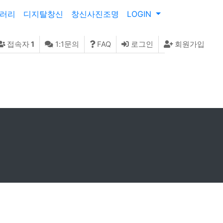
러리
디지탈창신
창신사진조명
LOGIN
접속자
1
1:1문의
FAQ
로그인
회원가입